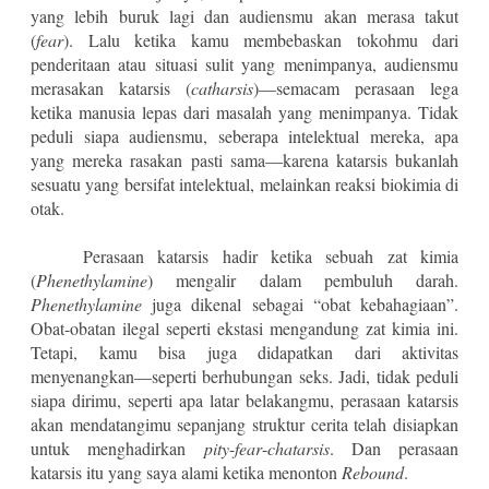
yang lebih buruk lagi dan audiensmu akan merasa takut
(
fear
). Lalu ketika kamu membebaskan tokohmu dari
penderitaan atau situasi sulit yang menimpanya, audiensmu
merasakan katarsis (
catharsis
)—semacam perasaan lega
ketika manusia lepas dari masalah yang menimpanya. Tidak
peduli siapa audiensmu, seberapa intelektual mereka, apa
yang mereka rasakan pasti sama—karena katarsis bukanlah
sesuatu yang bersifat intelektual, melainkan reaksi biokimia di
otak.
Perasaan katarsis hadir ketika sebuah zat kimia
(
Phenethylamine
) mengalir dalam pembuluh darah.
Phenethylamine
juga dikenal sebagai “obat kebahagiaan”.
Obat-obatan ilegal seperti ekstasi mengandung zat kimia ini.
Tetapi, kamu bisa juga didapatkan dari aktivitas
menyenangkan—seperti berhubungan seks. Jadi, tidak peduli
siapa dirimu, seperti apa latar belakangmu, perasaan katarsis
akan mendatangimu sepanjang struktur cerita telah disiapkan
untuk menghadirkan
pity
-
fear
-
chatarsis
. Dan perasaan
katarsis itu yang saya alami ketika menonton
Rebound
.