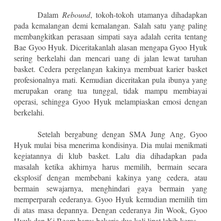
Dalam
Rebound
, tokoh-tokoh utamanya dihadapkan
pada kemalangan demi kemalangan. Salah satu yang paling
membangkitkan perasaan simpati saya adalah cerita tentang
Bae Gyoo Hyuk. Diceritakanlah alasan mengapa Gyoo Hyuk
sering berkelahi dan mencari uang di jalan lewat taruhan
basket. Cedera pergelangan kakinya membuat karier basket
profesionalnya mati. Kemudian diceritakan pula ibunya yang
merupakan orang tua tunggal, tidak mampu membiayai
operasi, sehingga Gyoo Hyuk melampiaskan emosi dengan
berkelahi.
Setelah bergabung dengan SMA Jung Ang, Gyoo
Hyuk mulai bisa menerima kondisinya. Dia mulai menikmati
kegiatannya di klub basket. Lalu dia dihadapkan pada
masalah ketika akhirnya harus memilih, bermain secara
eksplosif dengan membebani kakinya yang cedera, atau
bermain sewajarnya, menghindari gaya bermain yang
memperparah cederanya. Gyoo Hyuk kemudian memilih tim
di atas masa depannya. Dengan cederanya Jin Wook, Gyoo
Hyuk dan Ki Beom harus bekerja dua kali lipat lebih keras.